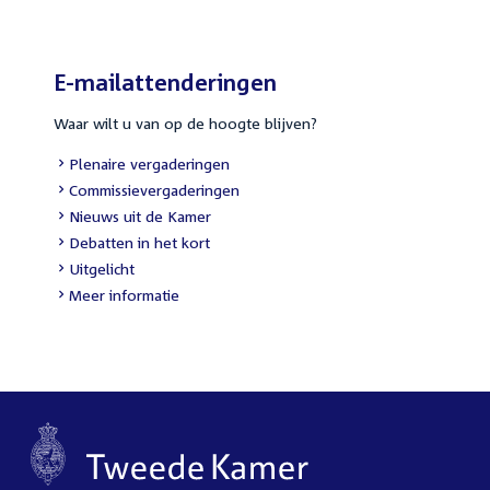
E-mailattenderingen
Waar wilt u van op de hoogte blijven?
External
Plenaire vergaderingen
link:
External
Commissievergaderingen
link:
External
Nieuws uit de Kamer
link:
External
Debatten in het kort
link:
External
Uitgelicht
link:
Meer informatie