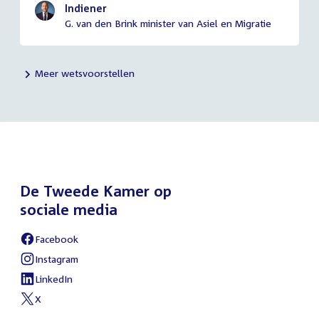
Indiener
G. van den Brink minister van Asiel en Migratie
Meer wetsvoorstellen
De Tweede Kamer op
sociale media
Facebook
External
link:
Instagram
External
link:
LinkedIn
External
link:
X
External
link: