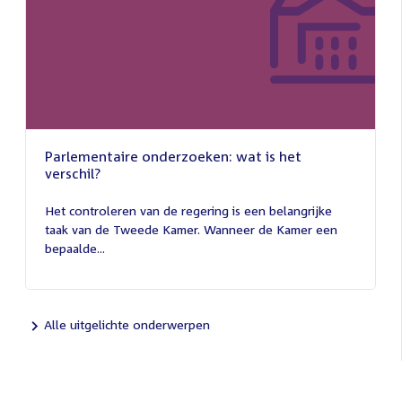
Parlementaire onderzoeken: wat is het
verschil?
13
juli
Het controleren van de regering is een belangrijke
2026
taak van de Tweede Kamer. Wanneer de Kamer een
bepaalde...
Alle uitgelichte onderwerpen