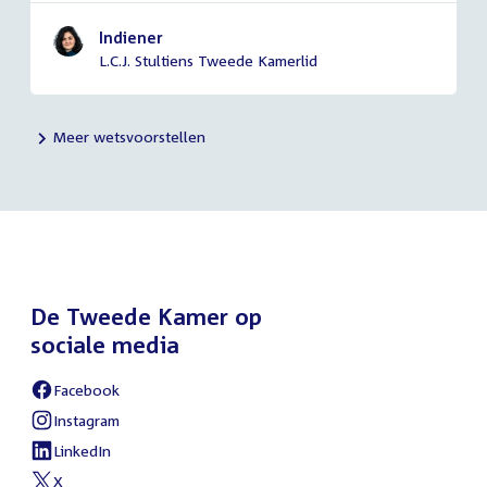
Indiener
L.C.J. Stultiens Tweede Kamerlid
Meer wetsvoorstellen
De Tweede Kamer op
sociale media
Facebook
External
link:
Instagram
External
link:
LinkedIn
External
link:
X