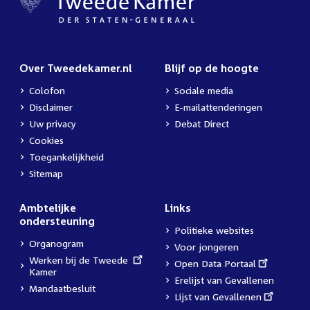
Over Tweedekamer.nl
Blijf op de hoogte
Colofon
Sociale media
Disclaimer
E-mailattenderingen
Uw privacy
Debat Direct
Cookies
Toegankelijkheid
Sitemap
Ambtelijke
Links
ondersteuning
Politieke websites
Organogram
Voor jongeren
External
Werken bij de Tweede
External
Open Data Portaal
link:
Kamer
link:
Erelijst van Gevallenen
Mandaatbesluit
External
Lijst van Gevallenen
link: