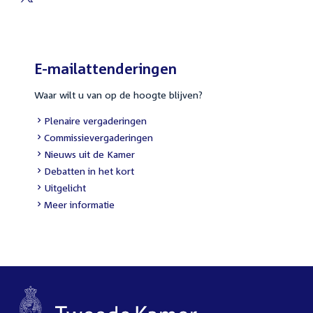
External
link:
E-mailattenderingen
Waar wilt u van op de hoogte blijven?
External
Plenaire vergaderingen
link:
External
Commissievergaderingen
link:
External
Nieuws uit de Kamer
link:
External
Debatten in het kort
link:
External
Uitgelicht
link:
Meer informatie