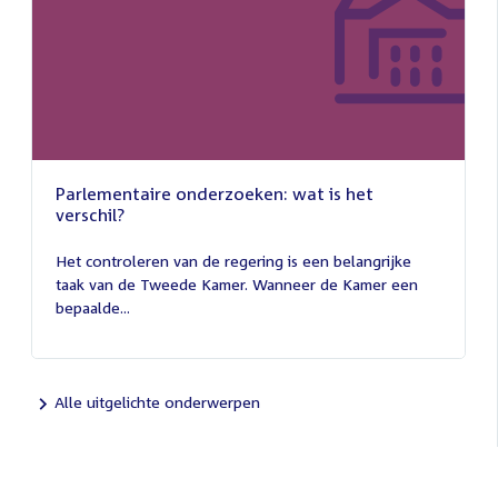
Parlementaire onderzoeken: wat is het
verschil?
13
juli
Het controleren van de regering is een belangrijke
2026
taak van de Tweede Kamer. Wanneer de Kamer een
bepaalde...
Alle uitgelichte onderwerpen