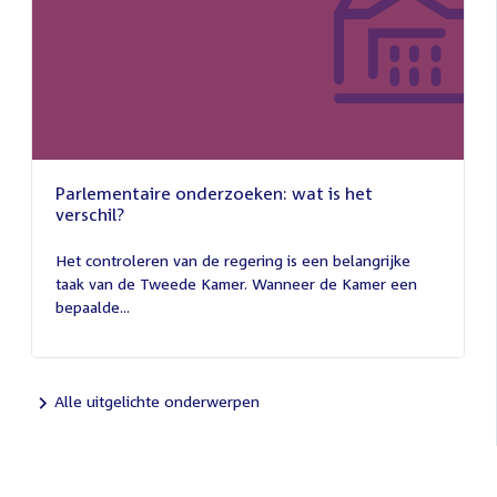
Parlementaire onderzoeken: wat is het
verschil?
13
juli
Het controleren van de regering is een belangrijke
2026
taak van de Tweede Kamer. Wanneer de Kamer een
bepaalde...
Alle uitgelichte onderwerpen