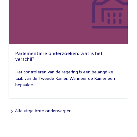
Parlementaire onderzoeken: wat is het
verschil?
13
juli
Het controleren van de regering is een belangrijke
2026
taak van de Tweede Kamer. Wanneer de Kamer een
bepaalde...
Alle uitgelichte onderwerpen