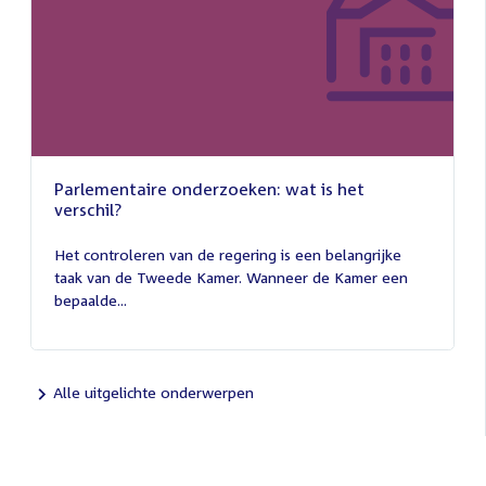
Parlementaire onderzoeken: wat is het
verschil?
13
juli
Het controleren van de regering is een belangrijke
2026
taak van de Tweede Kamer. Wanneer de Kamer een
bepaalde...
Alle uitgelichte onderwerpen