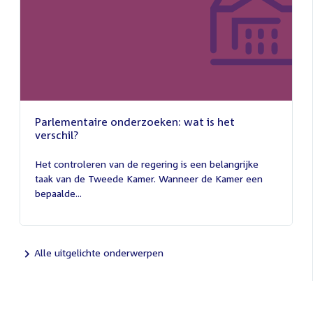
Parlementaire onderzoeken: wat is het
verschil?
13
juli
Het controleren van de regering is een belangrijke
2026
taak van de Tweede Kamer. Wanneer de Kamer een
bepaalde...
Alle uitgelichte onderwerpen