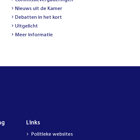
link:
External
Nieuws uit de Kamer
link:
External
Debatten in het kort
link:
External
Uitgelicht
link:
Meer informatie
ng
Links
Politieke websites