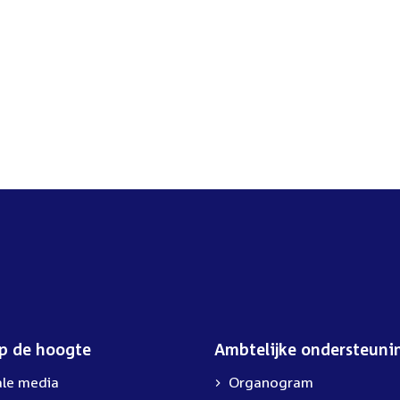
link:
op de hoogte
Ambtelijke ondersteuni
ale media
Organogram