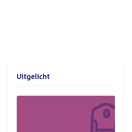
Openbare verhoren
parlementaire
enquêtecommissie Corona
Uitgelicht