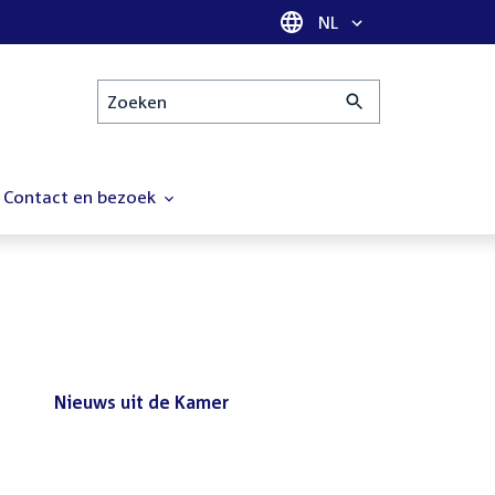
Taal selectie
NL
Zoeken
Contact en bezoek
Nieuws uit de Kamer
Nieuws
Bezoek de Tweede Kamer tijdens
uit
het reces