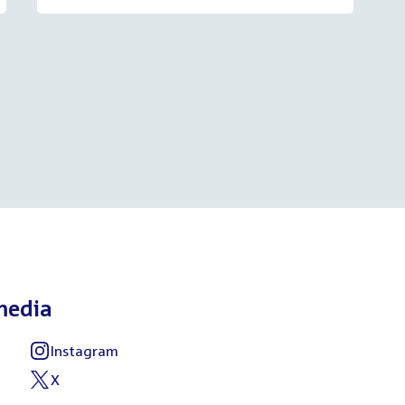
media
Instagram
External
link:
X
External