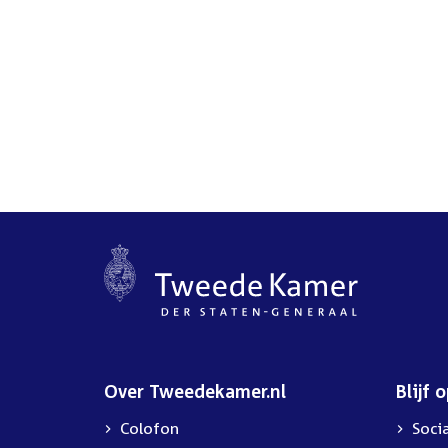
link:
Over Tweedekamer.nl
Blijf 
Colofon
Soci