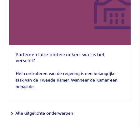
Parlementaire onderzoeken: wat is het
verschil?
13
juli
Het controleren van de regering is een belangrijke
2026
taak van de Tweede Kamer. Wanneer de Kamer een
bepaalde...
Alle uitgelichte onderwerpen