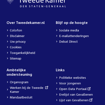
Over Tweedekamer.nl
Blijf op de hoogte
Colofon
Sociale media
Disclaimer
E-mailattenderingen
Uw privacy
Debat Direct
Cookies
Toegankelijkheid
Sitemap
Ambtelijke
Links
ondersteuning
Politieke websites
Organogram
Voor jongeren
External
Werken bij de Tweede
External
Open Data Portaal
link:
Kamer
link:
Erelijst van Gevallenen
Mandaatbesluit
External
Lijst van Gevallenen
link: