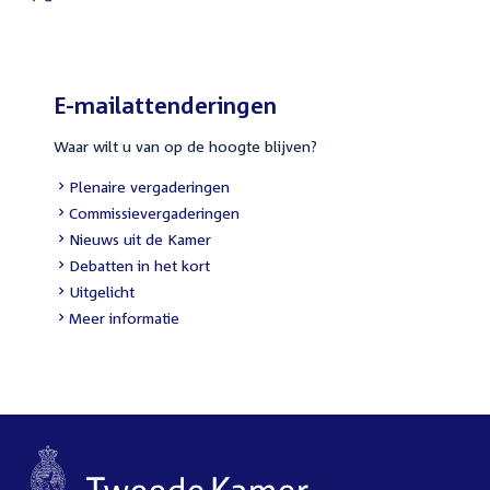
External
link:
E-mailattenderingen
Waar wilt u van op de hoogte blijven?
External
Plenaire vergaderingen
link:
External
Commissievergaderingen
link:
External
Nieuws uit de Kamer
link:
External
Debatten in het kort
link:
External
Uitgelicht
link:
Meer informatie