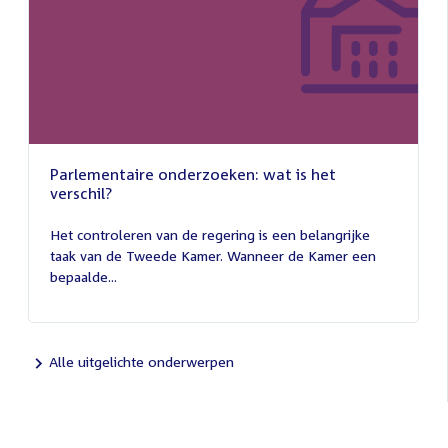
Parlementaire onderzoeken: wat is het
verschil?
13
juli
Het controleren van de regering is een belangrijke
2026
taak van de Tweede Kamer. Wanneer de Kamer een
bepaalde...
Alle uitgelichte onderwerpen