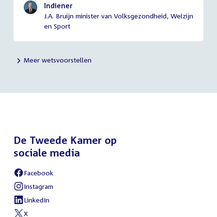
Indiener
J.A. Bruijn minister van Volksgezondheid, Welzijn
en Sport
Meer wetsvoorstellen
De Tweede Kamer op
sociale media
Facebook
External
link:
Instagram
External
link:
LinkedIn
External
link:
X