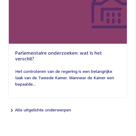
Parlementaire onderzoeken: wat is het
verschil?
13
juli
Het controleren van de regering is een belangrijke
2026
taak van de Tweede Kamer. Wanneer de Kamer een
bepaalde...
Alle uitgelichte onderwerpen