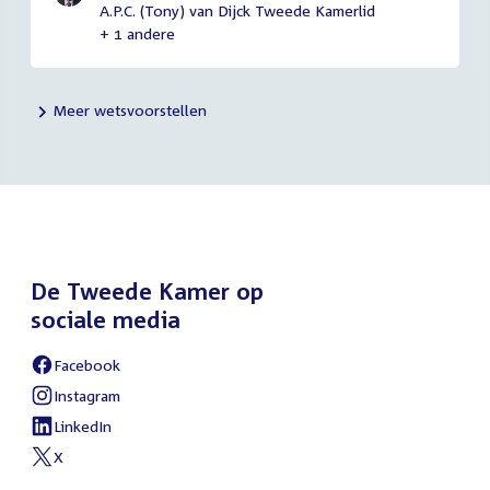
A.P.C. (Tony) van Dijck Tweede Kamerlid
+ 1 andere
Meer wetsvoorstellen
De Tweede Kamer op
sociale media
Facebook
External
link:
Instagram
External
link:
LinkedIn
External
link:
X
External
link: