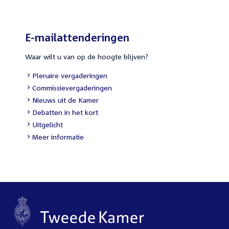
E-mailattenderingen
Waar wilt u van op de hoogte blijven?
External
Plenaire vergaderingen
link:
External
Commissievergaderingen
link:
External
Nieuws uit de Kamer
link:
External
Debatten in het kort
link:
External
Uitgelicht
link:
Meer informatie