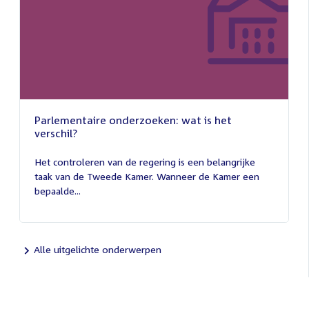
Parlementaire onderzoeken: wat is het
verschil?
13
juli
Het controleren van de regering is een belangrijke
2026
taak van de Tweede Kamer. Wanneer de Kamer een
bepaalde...
Alle uitgelichte onderwerpen