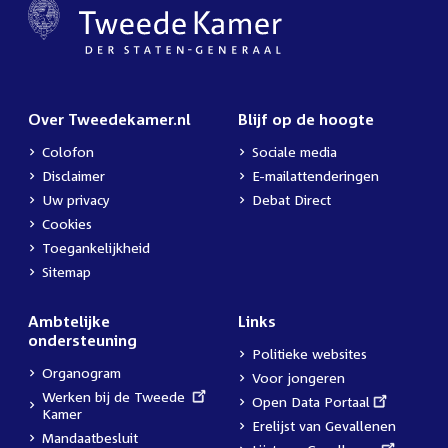
Over Tweedekamer.nl
Blijf op de hoogte
Colofon
Sociale media
Disclaimer
E-mailattenderingen
Uw privacy
Debat Direct
Cookies
Toegankelijkheid
Sitemap
Ambtelijke
Links
ondersteuning
Politieke websites
Organogram
Voor jongeren
External
Werken bij de Tweede
External
Open Data Portaal
link:
Kamer
link:
Erelijst van Gevallenen
Mandaatbesluit