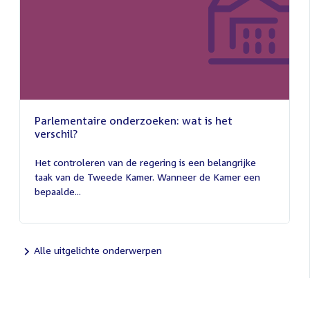
Parlementaire onderzoeken: wat is het
verschil?
13
juli
Het controleren van de regering is een belangrijke
2026
taak van de Tweede Kamer. Wanneer de Kamer een
bepaalde...
Alle uitgelichte onderwerpen