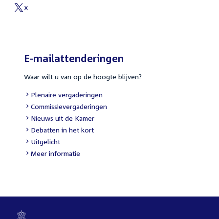
link:
X
External
link:
E-mailattenderingen
Waar wilt u van op de hoogte blijven?
External
Plenaire vergaderingen
link:
External
Commissievergaderingen
link:
External
Nieuws uit de Kamer
link:
External
Debatten in het kort
link:
External
Uitgelicht
link:
Meer informatie