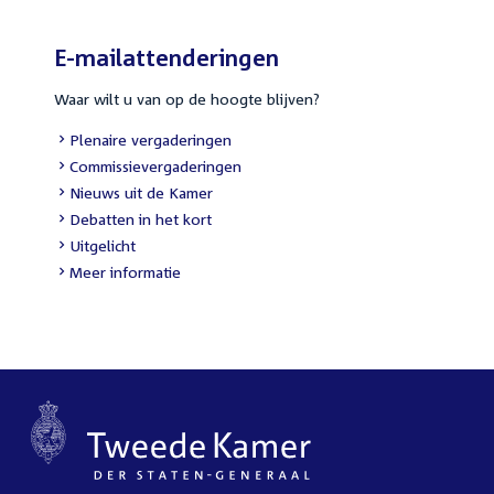
E-mailattenderingen
Waar wilt u van op de hoogte blijven?
External
Plenaire vergaderingen
link:
External
Commissievergaderingen
link:
External
Nieuws uit de Kamer
link:
External
Debatten in het kort
link:
External
Uitgelicht
link:
Meer informatie