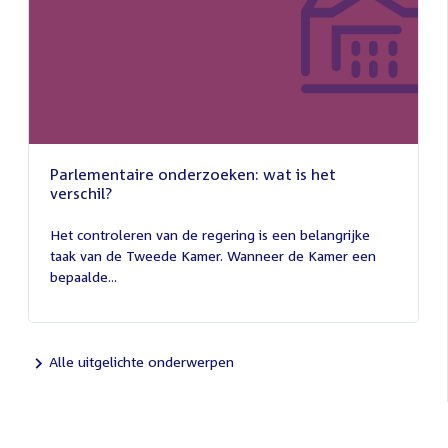
Parlementaire onderzoeken: wat is het
verschil?
13
juli
Het controleren van de regering is een belangrijke
2026
taak van de Tweede Kamer. Wanneer de Kamer een
bepaalde...
Alle uitgelichte onderwerpen