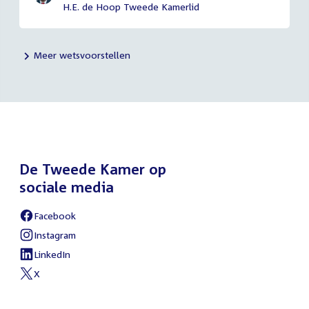
H.E. de Hoop Tweede Kamerlid
Meer wetsvoorstellen
De Tweede Kamer op
sociale media
Facebook
External
link:
Instagram
External
link:
LinkedIn
External
link:
X
External
link: