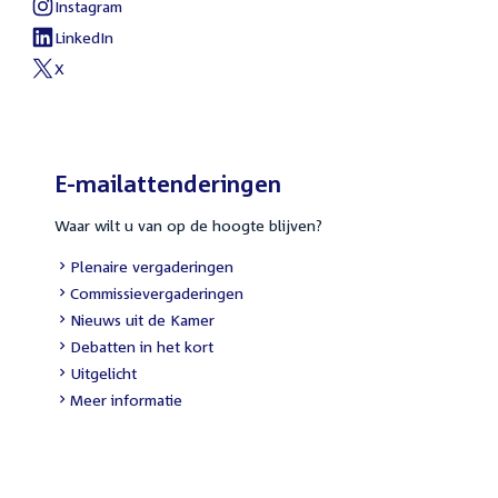
link:
Instagram
External
link:
LinkedIn
External
link:
X
External
link:
E-mailattenderingen
Waar wilt u van op de hoogte blijven?
External
Plenaire vergaderingen
link:
External
Commissievergaderingen
link:
External
Nieuws uit de Kamer
link:
External
Debatten in het kort
link:
External
Uitgelicht
link:
Meer informatie