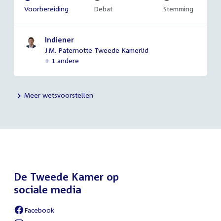
Voltooid:
Voorbereiding
Onvoltooid:
Debat
Onvoltooid:
Stemming
Indiener
J.M. Paternotte Tweede Kamerlid
+ 1 andere
Meer wetsvoorstellen
De Tweede Kamer op
sociale media
Facebook
External