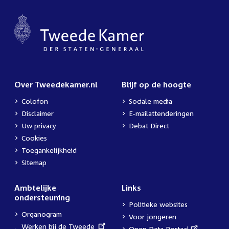
Over Tweedekamer.nl
Blijf op de hoogte
Colofon
Sociale media
Disclaimer
E-mailattenderingen
Uw privacy
Debat Direct
Cookies
Toegankelijkheid
Sitemap
Ambtelijke
Links
ondersteuning
Politieke websites
Organogram
Voor jongeren
External
Werken bij de Tweede
External
Open Data Portaal