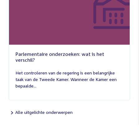
Parlementaire onderzoeken: wat is het
verschil?
13
juli
Het controleren van de regering is een belangrijke
2026
taak van de Tweede Kamer. Wanneer de Kamer een
bepaalde...
Alle uitgelichte onderwerpen