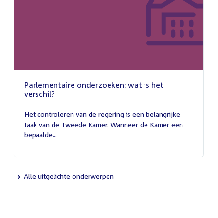
Parlementaire onderzoeken: wat is het
verschil?
13
juli
Het controleren van de regering is een belangrijke
2026
taak van de Tweede Kamer. Wanneer de Kamer een
bepaalde...
Alle uitgelichte onderwerpen