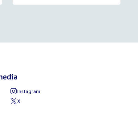
media
Instagram
External
link:
X
External
link: