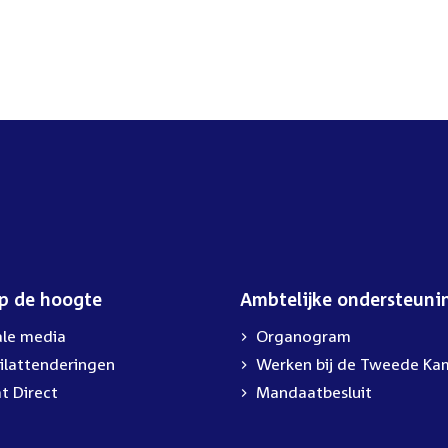
op de hoogte
Ambtelijke ondersteuni
ale media
Organogram
ilattenderingen
External
Werken bij de Tweede Ka
link:
t Direct
Mandaatbesluit