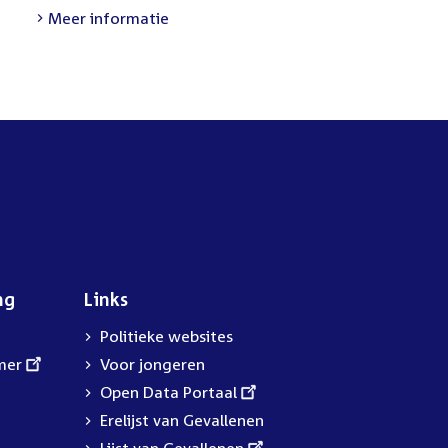
link:
Meer informatie
ng
Links
Politieke websites
mer
Voor jongeren
External
Open Data Portaal
link:
Erelijst van Gevallenen