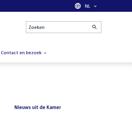
Taal selectie
NL
Zoeken
Contact en bezoek
Nieuws uit de Kamer
Nieuws
Bezoek de Tweede Kamer tijdens
uit
het reces