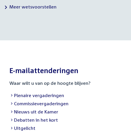
Meer wetsvoorstellen
E-mailattenderingen
Waar wilt u van op de hoogte blijven?
External
Plenaire vergaderingen
link:
External
Commissievergaderingen
link:
External
Nieuws uit de Kamer
link:
External
Debatten in het kort
link:
External
Uitgelicht