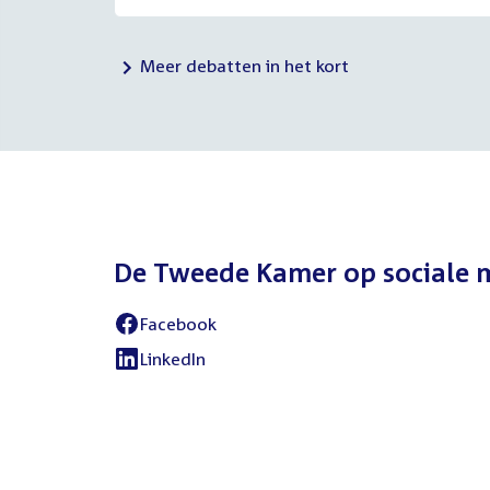
Meer debatten in het kort
De Tweede Kamer op sociale 
Facebook
External
link:
LinkedIn
External
link: