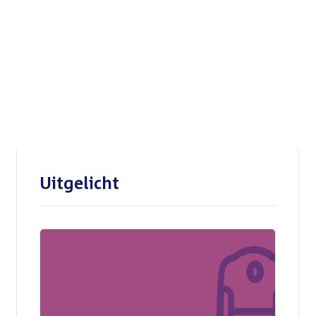
Openbare verhoren
parlementaire
enquêtecommissie Corona
Uitgelicht