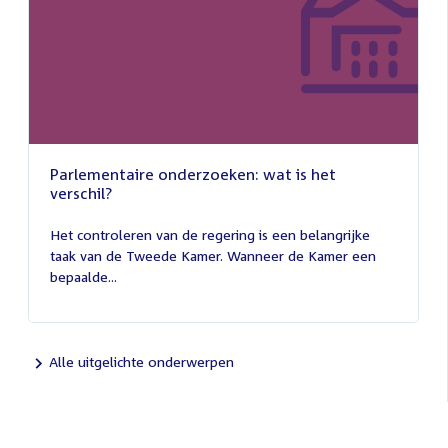
Parlementaire onderzoeken: wat is het
verschil?
13
juli
Het controleren van de regering is een belangrijke
2026
taak van de Tweede Kamer. Wanneer de Kamer een
bepaalde...
Alle uitgelichte onderwerpen