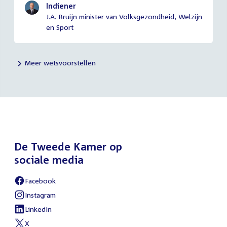
Indiener
J.A. Bruijn minister van Volksgezondheid, Welzijn
en Sport
Meer wetsvoorstellen
De Tweede Kamer op
sociale media
Facebook
External
link:
Instagram
External
link:
LinkedIn
External
link:
X