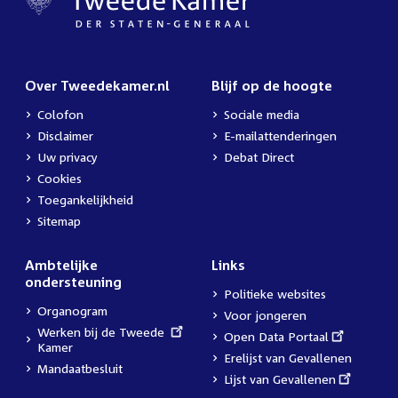
Over Tweedekamer.nl
Blijf op de hoogte
Colofon
Sociale media
Disclaimer
E-mailattenderingen
Uw privacy
Debat Direct
Cookies
Toegankelijkheid
Sitemap
Ambtelijke
Links
ondersteuning
Politieke websites
Organogram
Voor jongeren
External
Werken bij de Tweede
External
Open Data Portaal
link:
Kamer
link:
Erelijst van Gevallenen
Mandaatbesluit
External
Lijst van Gevallenen
link: