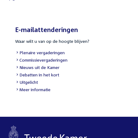
External
link:
E-mailattenderingen
Waar wilt u van op de hoogte blijven?
External
Plenaire vergaderingen
link:
External
Commissievergaderingen
link:
External
Nieuws uit de Kamer
link:
External
Debatten in het kort
link:
External
Uitgelicht
link:
Meer informatie