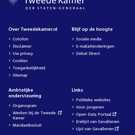
Over Tweedekamer.nl
Blijf op de hoogte
Colofon
Sociale media
Disclaimer
E-mailattenderingen
Uw privacy
Debat Direct
Cookies
Toegankelijkheid
Sitemap
Ambtelijke
Links
ondersteuning
Politieke websites
Organogram
Voor jongeren
External
Werken bij de Tweede
External
Open Data Portaal
link:
Kamer
link:
Erelijst van Gevallenen
Mandaatbesluit
External
Lijst van Gevallenen
link: