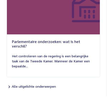
Parlementaire onderzoeken: wat is het
verschil?
13
juli
Het controleren van de regering is een belangrijke
2026
taak van de Tweede Kamer. Wanneer de Kamer een
bepaalde...
Alle uitgelichte onderwerpen