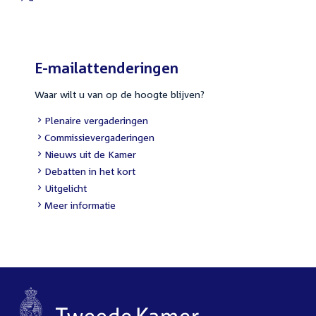
External
link:
E-mailattenderingen
Waar wilt u van op de hoogte blijven?
External
Plenaire vergaderingen
link:
External
Commissievergaderingen
link:
External
Nieuws uit de Kamer
link:
External
Debatten in het kort
link:
External
Uitgelicht
link:
Meer informatie