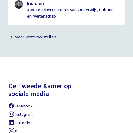
Indiener
R.M. Letschert minister van Onderwijs, Cultuur
en Wetenschap
Meer wetsvoorstellen
De Tweede Kamer op
sociale media
Facebook
External
link:
Instagram
External
link:
LinkedIn
External
link:
X