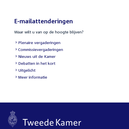
E-mailattenderingen
Waar wilt u van op de hoogte blijven?
External
Plenaire vergaderingen
link:
External
Commissievergaderingen
link:
External
Nieuws uit de Kamer
link:
External
Debatten in het kort
link:
External
Uitgelicht
link:
Meer informatie