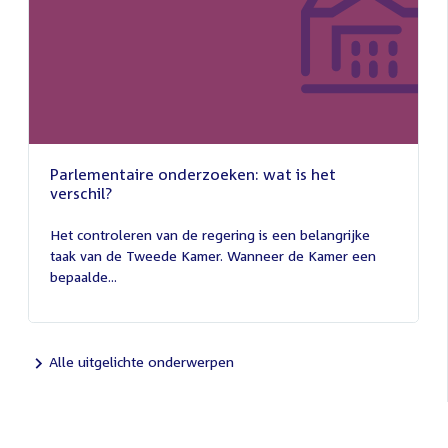
Parlementaire onderzoeken: wat is het
verschil?
13
juli
Het controleren van de regering is een belangrijke
2026
taak van de Tweede Kamer. Wanneer de Kamer een
bepaalde...
Alle uitgelichte onderwerpen