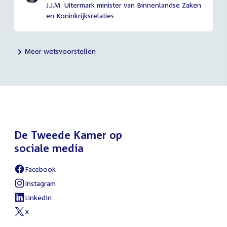
J.J.M. Uitermark minister van Binnenlandse Zaken
en Koninkrijksrelaties
Meer wetsvoorstellen
De Tweede Kamer op
sociale media
Facebook
External
link:
Instagram
External
link:
LinkedIn
External
link:
X
External
link: