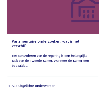
Parlementaire onderzoeken: wat is het
verschil?
13
juli
Het controleren van de regering is een belangrijke
2026
taak van de Tweede Kamer. Wanneer de Kamer een
bepaalde...
Alle uitgelichte onderwerpen