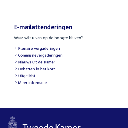
link:
E-mailattenderingen
Waar wilt u van op de hoogte blijven?
External
Plenaire vergaderingen
link:
External
Commissievergaderingen
link:
External
Nieuws uit de Kamer
link:
External
Debatten in het kort
link:
External
Uitgelicht
link:
Meer informatie