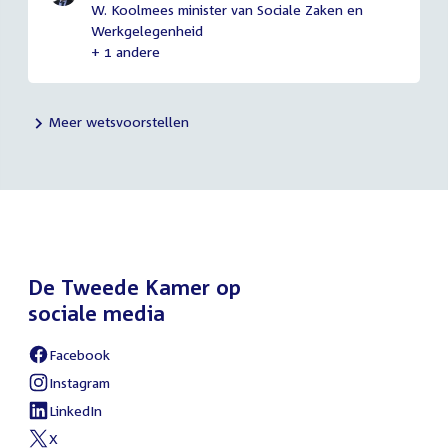
W. Koolmees minister van Sociale Zaken en
Werkgelegenheid
+ 1 andere
Meer wetsvoorstellen
De Tweede Kamer op
sociale media
Facebook
External
link:
Instagram
External
link:
LinkedIn
External
link:
X
External