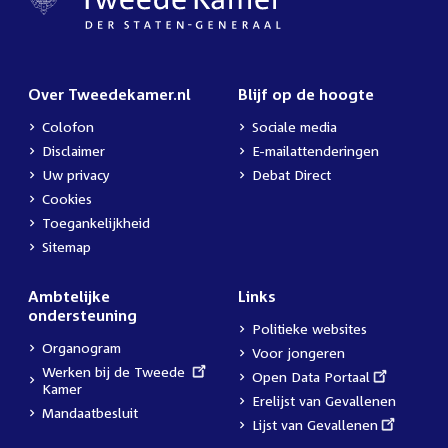
Over Tweedekamer.nl
Blijf op de hoogte
Colofon
Sociale media
Disclaimer
E-mailattenderingen
Uw privacy
Debat Direct
Cookies
Toegankelijkheid
Sitemap
Ambtelijke
Links
ondersteuning
Politieke websites
Organogram
Voor jongeren
External
Werken bij de Tweede
External
Open Data Portaal
link:
Kamer
link:
Erelijst van Gevallenen
Mandaatbesluit
External
Lijst van Gevallenen
link: