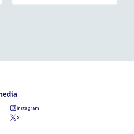
media
Instagram
External
link:
X
External
link: