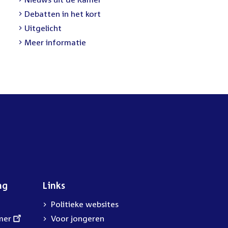
link:
External
Debatten in het kort
link:
External
Uitgelicht
link:
Meer informatie
ng
Links
Politieke websites
mer
Voor jongeren