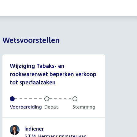
Wetsvoorstellen
Wijziging Tabaks- en
rookwarenwet beperken verkoop
tot speciaalzaken
Voltooid:
Voorbereiding
Onvoltooid:
Debat
Onvoltooid:
Stemming
Indiener
S.T.M. Hermans minister van