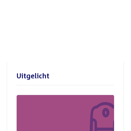
Openbare verhoren
parlementaire
enquêtecommissie Corona
Uitgelicht