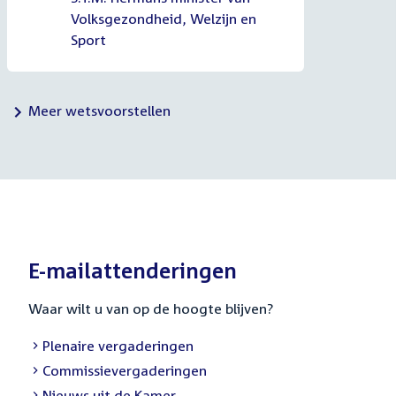
Volksgezondheid, Welzijn en
Sport
Meer wetsvoorstellen
E-mailattenderingen
Waar wilt u van op de hoogte blijven?
External
Plenaire vergaderingen
link:
External
Commissievergaderingen
link:
External
Nieuws uit de Kamer