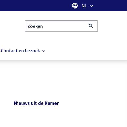
Taal selectie
NL
Zoeken
Contact en bezoek
Nieuws uit de Kamer
Nieuws
Bezoek de Tweede Kamer tijdens
uit
het reces