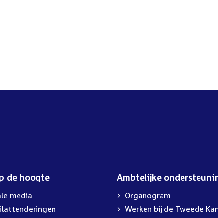
op de hoogte
Ambtelijke ondersteuni
ale media
Organogram
ilattenderingen
External
Werken bij de Tweede Ka