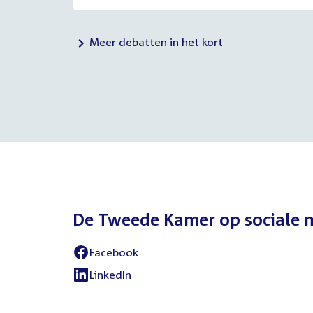
Meer debatten in het kort
De Tweede Kamer op sociale 
Facebook
External
link:
LinkedIn
External
link: