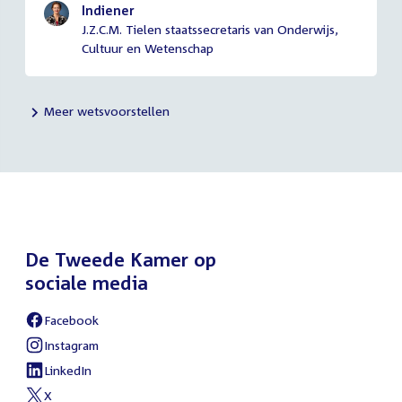
Indiener
J.Z.C.M. Tielen staatssecretaris van Onderwijs,
Cultuur en Wetenschap
Meer wetsvoorstellen
De Tweede Kamer op
sociale media
Facebook
External
link:
Instagram
External
link:
LinkedIn
External
link:
X