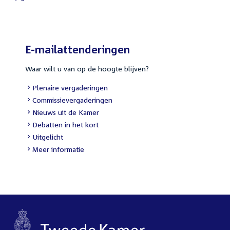
External
link:
E-mailattenderingen
Waar wilt u van op de hoogte blijven?
External
Plenaire vergaderingen
link:
External
Commissievergaderingen
link:
External
Nieuws uit de Kamer
link:
External
Debatten in het kort
link:
External
Uitgelicht
link:
Meer informatie