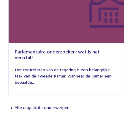
Parlementaire onderzoeken: wat is het
verschil?
13
juli
Het controleren van de regering is een belangrijke
2026
taak van de Tweede Kamer. Wanneer de Kamer een
bepaalde...
Alle uitgelichte onderwerpen