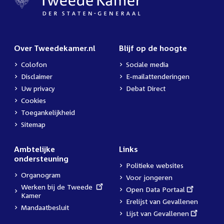
Over Tweedekamer.nl
Blijf op de hoogte
Colofon
Sociale media
Disclaimer
E-mailattenderingen
Uw privacy
Debat Direct
Cookies
Toegankelijkheid
Sitemap
Ambtelijke
Links
ondersteuning
Politieke websites
Organogram
Voor jongeren
External
Werken bij de Tweede
External
Open Data Portaal
link:
Kamer
link:
Erelijst van Gevallenen
Mandaatbesluit
External
Lijst van Gevallenen
link: