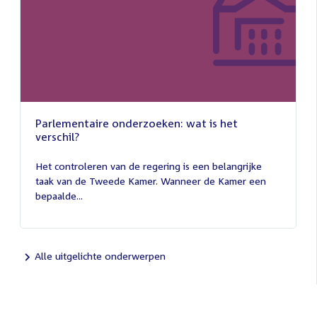
Parlementaire onderzoeken: wat is het
verschil?
13
juli
Het controleren van de regering is een belangrijke
2026
taak van de Tweede Kamer. Wanneer de Kamer een
bepaalde...
Alle uitgelichte onderwerpen