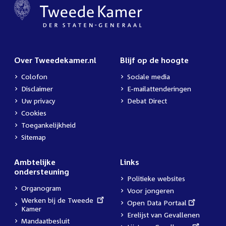
Over Tweedekamer.nl
Blijf op de hoogte
Colofon
Sociale media
Disclaimer
E-mailattenderingen
Uw privacy
Debat Direct
Cookies
Toegankelijkheid
Sitemap
Ambtelijke
Links
ondersteuning
Politieke websites
Organogram
Voor jongeren
External
Werken bij de Tweede
External
Open Data Portaal
link:
Kamer
link:
Erelijst van Gevallenen
Mandaatbesluit