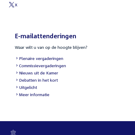
link:
X
External
link:
E-mailattenderingen
Waar wilt u van op de hoogte blijven?
External
Plenaire vergaderingen
link:
External
Commissievergaderingen
link:
External
Nieuws uit de Kamer
link:
External
Debatten in het kort
link:
External
Uitgelicht
link:
Meer informatie