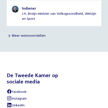
Indiener
J.A. Bruijn minister van Volksgezondheid, Welzijn
en Sport
Meer wetsvoorstellen
De Tweede Kamer op
sociale media
Facebook
External
link:
Instagram
External
link:
LinkedIn
External