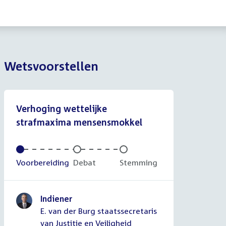
Wetsvoorstellen
Verhoging wettelijke
strafmaxima mensensmokkel
Voltooid:
Voorbereiding
Onvoltooid:
Debat
Onvoltooid:
Stemming
Indiener
E. van der Burg staatssecretaris
van Justitie en Veiligheid