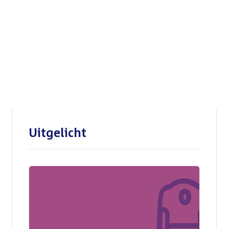
Openbare verhoren
parlementaire
enquêtecommissie Corona
Uitgelicht