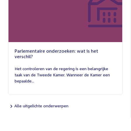
Parlementaire onderzoeken: wat is het
verschil?
13
juli
Het controleren van de regering is een belangrijke
2026
taak van de Tweede Kamer. Wanneer de Kamer een
bepaalde...
Alle uitgelichte onderwerpen