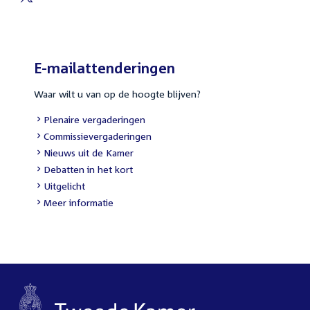
External
link:
E-mailattenderingen
Waar wilt u van op de hoogte blijven?
External
Plenaire vergaderingen
link:
External
Commissievergaderingen
link:
External
Nieuws uit de Kamer
link:
External
Debatten in het kort
link:
External
Uitgelicht
link:
Meer informatie