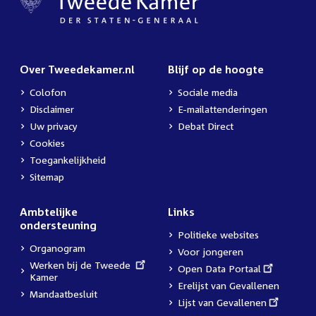
Over Tweedekamer.nl
Blijf op de hoogte
Colofon
Sociale media
Disclaimer
E-mailattenderingen
Uw privacy
Debat Direct
Cookies
Toegankelijkheid
Sitemap
Ambtelijke
Links
ondersteuning
Politieke websites
Organogram
Voor jongeren
External
Werken bij de Tweede
External
Open Data Portaal
link:
Kamer
link:
Erelijst van Gevallenen
Mandaatbesluit
External
Lijst van Gevallenen
link: