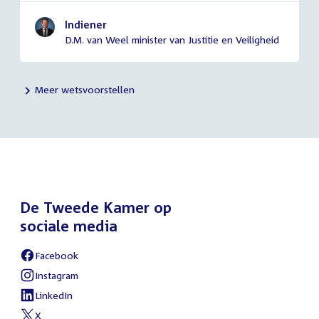
Indiener
D.M. van Weel minister van Justitie en Veiligheid
Meer wetsvoorstellen
De Tweede Kamer op
sociale media
Facebook
External
link:
Instagram
External
link:
LinkedIn
External
link:
X