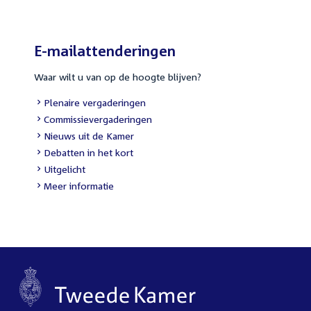
E-mailattenderingen
Waar wilt u van op de hoogte blijven?
External
Plenaire vergaderingen
link:
External
Commissievergaderingen
link:
External
Nieuws uit de Kamer
link:
External
Debatten in het kort
link:
External
Uitgelicht
link:
Meer informatie