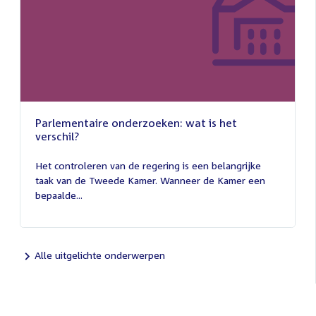
Parlementaire onderzoeken: wat is het
verschil?
13
juli
Het controleren van de regering is een belangrijke
2026
taak van de Tweede Kamer. Wanneer de Kamer een
bepaalde...
Alle uitgelichte onderwerpen