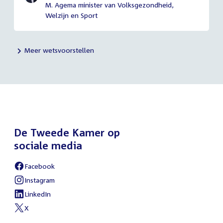
M. Agema minister van Volksgezondheid,
Welzijn en Sport
Meer wetsvoorstellen
De Tweede Kamer op
sociale media
Facebook
External
link:
Instagram
External
link:
LinkedIn
External
link:
X
External
link: