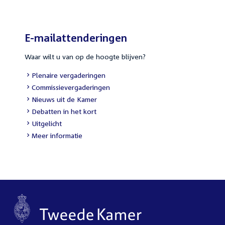
E-mailattenderingen
Waar wilt u van op de hoogte blijven?
External
Plenaire vergaderingen
link:
External
Commissievergaderingen
link:
External
Nieuws uit de Kamer
link:
External
Debatten in het kort
link:
External
Uitgelicht
link:
Meer informatie