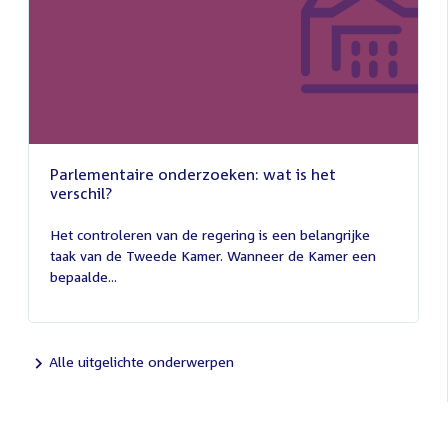
Parlementaire onderzoeken: wat is het
verschil?
13
juli
Het controleren van de regering is een belangrijke
2026
taak van de Tweede Kamer. Wanneer de Kamer een
bepaalde...
Alle uitgelichte onderwerpen