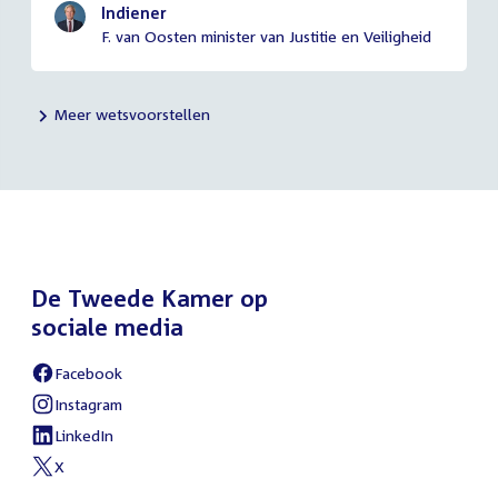
Indiener
F. van Oosten minister van Justitie en Veiligheid
Meer wetsvoorstellen
De Tweede Kamer op
sociale media
Facebook
External
link:
Instagram
External
link:
LinkedIn
External
link:
X
External
link: