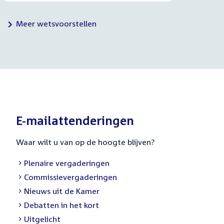
Meer wetsvoorstellen
E-mailattenderingen
Waar wilt u van op de hoogte blijven?
External
Plenaire vergaderingen
link:
External
Commissievergaderingen
link:
External
Nieuws uit de Kamer
link:
External
Debatten in het kort
link:
External
Uitgelicht