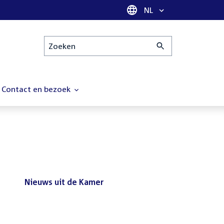
Taal selectie
NL
Zoeken
Contact en bezoek
Nieuws uit de Kamer
Nieuws
Bezoek de Tweede Kamer tijdens
uit
het reces