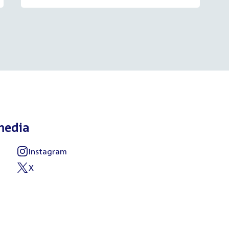
media
Instagram
External
link:
X
External
link: