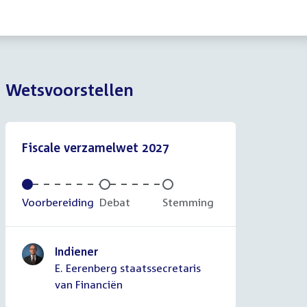
Wetsvoorstellen
Fiscale verzamelwet 2027
Voltooid:
Voorbereiding
Onvoltooid:
Debat
Onvoltooid:
Stemming
Indiener
E. Eerenberg staatssecretaris
van Financiën