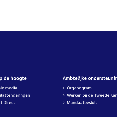
op de hoogte
Ambtelijke ondersteuni
ale media
Organogram
ilattenderingen
External
Werken bij de Tweede Ka
link:
t Direct
Mandaatbesluit