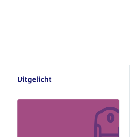
Openbare verhoren
parlementaire
enquêtecommissie Corona
Uitgelicht