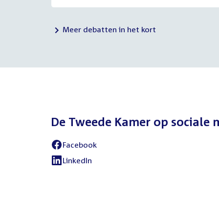
Meer debatten in het kort
De Tweede Kamer op sociale 
Facebook
External
link:
LinkedIn
External
link: