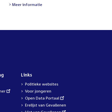
link:
Meer informatie
ng
Links
Politieke websites
mer
Voor jongeren
External
Open Data Portaal
link:
Erelijst van Gevallenen