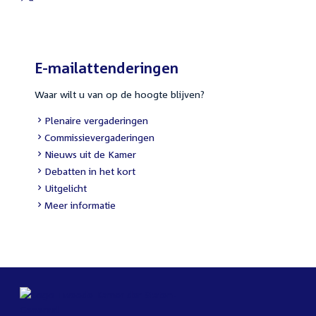
External
link:
E-mailattenderingen
Waar wilt u van op de hoogte blijven?
External
Plenaire vergaderingen
link:
External
Commissievergaderingen
link:
External
Nieuws uit de Kamer
link:
External
Debatten in het kort
link:
External
Uitgelicht
link:
Meer informatie