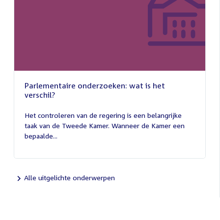
Parlementaire onderzoeken: wat is het
verschil?
13
juli
Het controleren van de regering is een belangrijke
2026
taak van de Tweede Kamer. Wanneer de Kamer een
bepaalde...
Alle uitgelichte onderwerpen