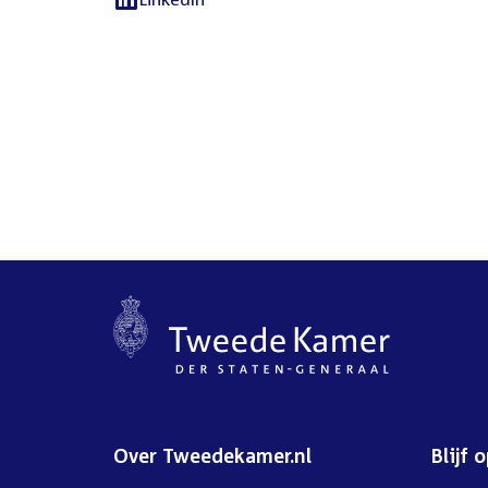
External
link:
Over Tweedekamer.nl
Blijf 