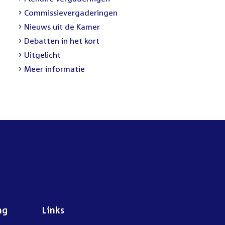
link:
External
Commissievergaderingen
link:
External
Nieuws uit de Kamer
link:
External
Debatten in het kort
link:
External
Uitgelicht
link:
Meer informatie
ng
Links