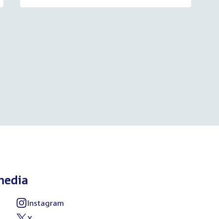
media
Instagram
External
link:
X