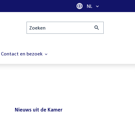
Taal selectie
NL
Zoeken
Contact en bezoek
Nieuws uit de Kamer
Nieuws
Bezoek de Tweede Kamer tijdens
uit
het reces