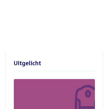
Openbare verhoren
parlementaire
enquêtecommissie Corona
Uitgelicht