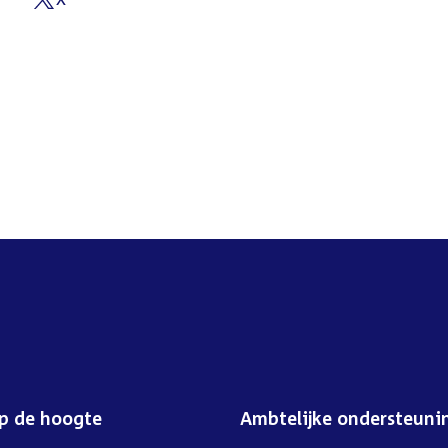
External
link:
op de hoogte
Ambtelijke ondersteuni