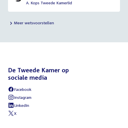
A. Kops Tweede Kamerlid
Meer wetsvoorstellen
De Tweede Kamer op
sociale media
Facebook
External
link:
Instagram
External
link:
LinkedIn
External
link:
X
External
link: