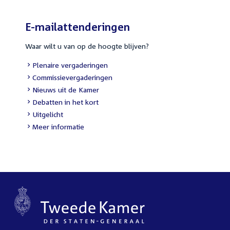
E-mailattenderingen
Waar wilt u van op de hoogte blijven?
External
Plenaire vergaderingen
link:
External
Commissievergaderingen
link:
External
Nieuws uit de Kamer
link:
External
Debatten in het kort
link:
External
Uitgelicht
link:
Meer informatie