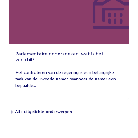
Parlementaire onderzoeken: wat is het
verschil?
13
juli
Het controleren van de regering is een belangrijke
2026
taak van de Tweede Kamer. Wanneer de Kamer een
bepaalde...
Alle uitgelichte onderwerpen