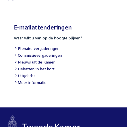
External
link:
E-mailattenderingen
Waar wilt u van op de hoogte blijven?
External
Plenaire vergaderingen
link:
External
Commissievergaderingen
link:
External
Nieuws uit de Kamer
link:
External
Debatten in het kort
link:
External
Uitgelicht
link:
Meer informatie