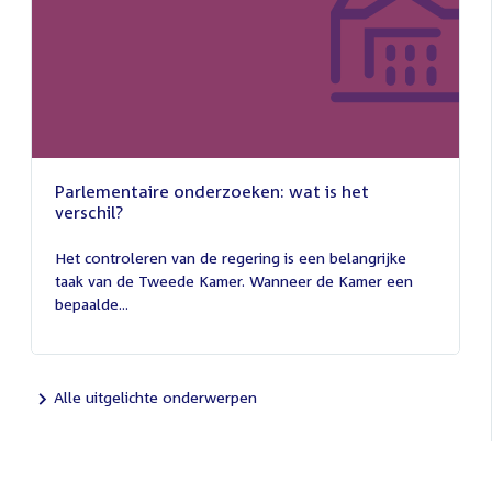
Parlementaire onderzoeken: wat is het
verschil?
13
juli
Het controleren van de regering is een belangrijke
2026
taak van de Tweede Kamer. Wanneer de Kamer een
bepaalde...
Alle uitgelichte onderwerpen