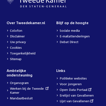
Over Tweedekamer.nl
Blijf op de hoogte
Colofon
Sociale media
Disclaimer
E-mailattenderingen
Uw privacy
Debat Direct
Cookies
Toegankelijkheid
Sitemap
Ambtelijke
Links
ondersteuning
Politieke websites
Organogram
Voor jongeren
External
Werken bij de Tweede
External
Open Data Portaal
link:
Kamer
link:
Erelijst van Gevallenen
Mandaatbesluit
External
Lijst van Gevallenen
link: