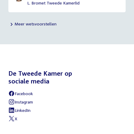
L. Bromet Tweede Kamerlid
Meer wetsvoorstellen
De Tweede Kamer op
sociale media
Facebook
External
link:
Instagram
External
link:
LinkedIn
External
link:
X
External
link: