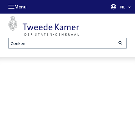
Menu
Taal sel
NL
Zoeken
Homepage
De Tweede
Openbare
Kamer is met
verhoren
reces tot en
parlementaire
met maandag
enquêtecommissie
31 augustus
Corona
2026