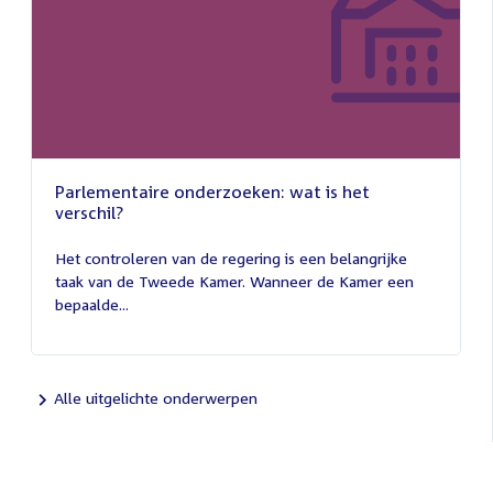
Parlementaire onderzoeken: wat is het
verschil?
13
juli
Het controleren van de regering is een belangrijke
2026
taak van de Tweede Kamer. Wanneer de Kamer een
bepaalde...
Alle uitgelichte onderwerpen