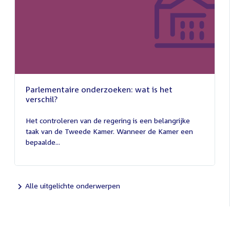
Parlementaire onderzoeken: wat is het
verschil?
13
juli
Het controleren van de regering is een belangrijke
2026
taak van de Tweede Kamer. Wanneer de Kamer een
bepaalde...
Alle uitgelichte onderwerpen