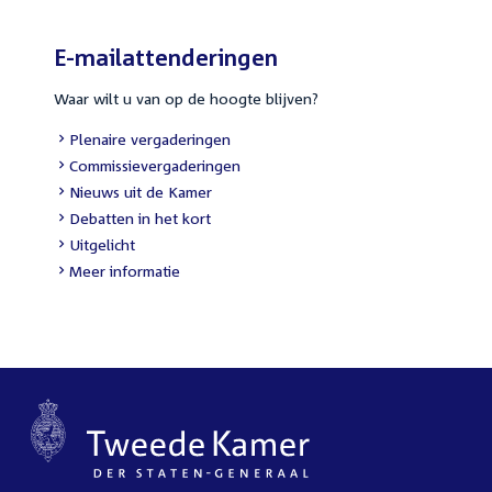
E-mailattenderingen
Waar wilt u van op de hoogte blijven?
External
Plenaire vergaderingen
link:
External
Commissievergaderingen
link:
External
Nieuws uit de Kamer
link:
External
Debatten in het kort
link:
External
Uitgelicht
link:
Meer informatie