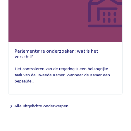
Parlementaire onderzoeken: wat is het
verschil?
13
juli
Het controleren van de regering is een belangrijke
2026
taak van de Tweede Kamer. Wanneer de Kamer een
bepaalde...
Alle uitgelichte onderwerpen