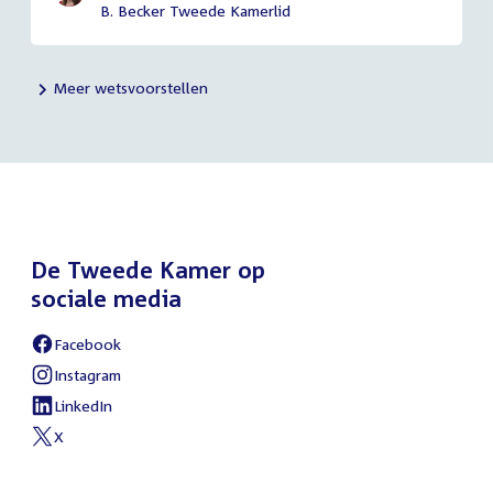
B. Becker Tweede Kamerlid
Meer wetsvoorstellen
De Tweede Kamer op
sociale media
Facebook
External
link:
Instagram
External
link:
LinkedIn
External
link:
X
External
link: