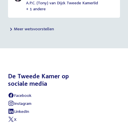
A.P.C. (Tony) van Dijck Tweede Kamerlid
+ 1 andere
Meer wetsvoorstellen
De Tweede Kamer op
sociale media
Facebook
External
link:
Instagram
External
link:
LinkedIn
External
link:
X
External
link: