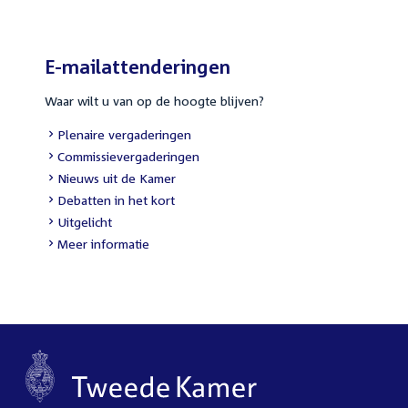
E-mailattenderingen
Waar wilt u van op de hoogte blijven?
External
Plenaire vergaderingen
link:
External
Commissievergaderingen
link:
External
Nieuws uit de Kamer
link:
External
Debatten in het kort
link:
External
Uitgelicht
link:
Meer informatie