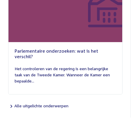
Parlementaire onderzoeken: wat is het
verschil?
13
juli
Het controleren van de regering is een belangrijke
2026
taak van de Tweede Kamer. Wanneer de Kamer een
bepaalde...
Alle uitgelichte onderwerpen