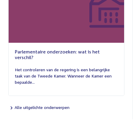
Parlementaire onderzoeken: wat is het
verschil?
13
juli
Het controleren van de regering is een belangrijke
2026
taak van de Tweede Kamer. Wanneer de Kamer een
bepaalde...
Alle uitgelichte onderwerpen