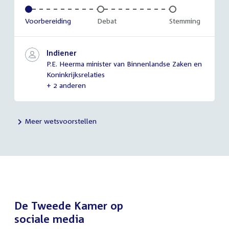
Voltooid:
Voorbereiding
Onvoltooid:
Debat
Onvoltooid:
Stemming
Indiener
P.E. Heerma minister van Binnenlandse Zaken en
Koninkrijksrelaties
+ 2 anderen
Meer wetsvoorstellen
De Tweede Kamer op
sociale media