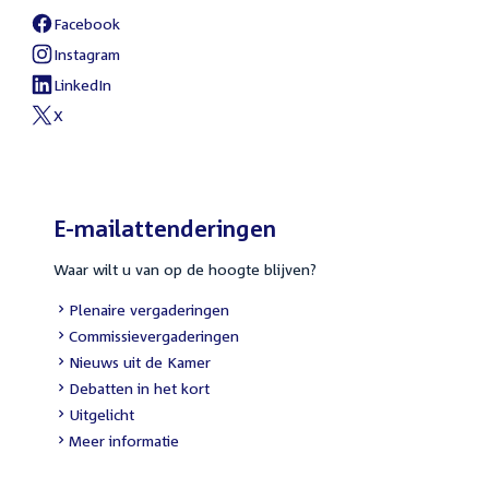
Facebook
External
link:
Instagram
External
link:
LinkedIn
External
link:
X
External
link:
E-mailattenderingen
Waar wilt u van op de hoogte blijven?
External
Plenaire vergaderingen
link:
External
Commissievergaderingen
link:
External
Nieuws uit de Kamer
link:
External
Debatten in het kort
link:
External
Uitgelicht
link:
Meer informatie