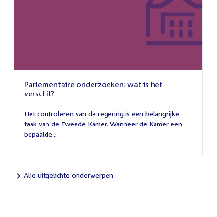
Parlementaire onderzoeken: wat is het
verschil?
13
juli
Het controleren van de regering is een belangrijke
2026
taak van de Tweede Kamer. Wanneer de Kamer een
bepaalde...
Alle uitgelichte onderwerpen