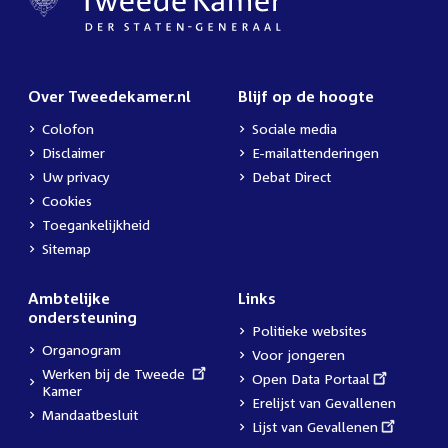
Over Tweedekamer.nl
Blijf op de hoogte
Colofon
Sociale media
Disclaimer
E-mailattenderingen
Uw privacy
Debat Direct
Cookies
Toegankelijkheid
Sitemap
Ambtelijke
Links
ondersteuning
Politieke websites
Organogram
Voor jongeren
External
Werken bij de Tweede
External
Open Data Portaal
link:
Kamer
link:
Erelijst van Gevallenen
Mandaatbesluit
External
Lijst van Gevallenen
link: