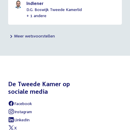
Indiener
D.G. Boswijk Tweede Kamerlid
+ 1 andere
Meer wetsvoorstellen
De Tweede Kamer op
sociale media
Facebook
External
link:
Instagram
External
link:
LinkedIn
External
link:
X