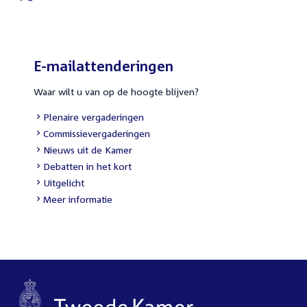
External
link:
E-mailattenderingen
Waar wilt u van op de hoogte blijven?
External
Plenaire vergaderingen
link:
External
Commissievergaderingen
link:
External
Nieuws uit de Kamer
link:
External
Debatten in het kort
link:
External
Uitgelicht
link:
Meer informatie