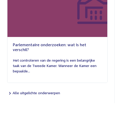
Parlementaire onderzoeken: wat is het
verschil?
13
juli
Het controleren van de regering is een belangrijke
2026
taak van de Tweede Kamer. Wanneer de Kamer een
bepaalde...
Alle uitgelichte onderwerpen